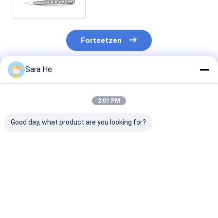
Fortsetzen
Sara He
Empfohlene Produkte
2:01 PM
Good day, what product are you looking for?
überzog silberner CZ
Verkleidungsstücke
VVS2-D Moiss
Rhodium Ringe 6.04g
AAA Kubischer
Diamant
925 Sterling Silver
Zirkonia Runde Form
Hochzeitsring
Interlocking Ring
Runde Kugelringe In
Weißgold Mar
925 Sterling Silber
Stapeln Versp
Bestpreis
Bestpreis
Bestprei
Kühle Silberringe
Band