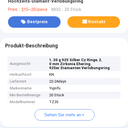
Hochzeits-Diamant-Verlobungsring
Preis：$15~20/piece
MOQ：20 Stück
Bestpreis
Kontakt
Produkt-Beschreibung
,
,
,
1
30 g 925 Silber Cz Ringe
2
Ausgesucht
,
0 mm Zirkonia Ehering
925er Diamanten Verlobungsring
Herkunftsort
KN
Lieferzeit
22-24days
Markenname
Yujinfu
Min Bestellmenge
20 Stück
Modellnummer
TZ35
Sehen Sie mehr an