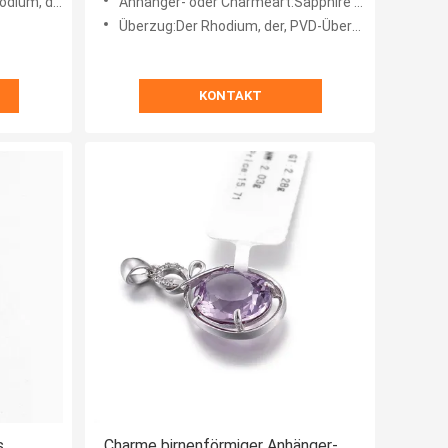
Gold, Rose Gold Plated, Silb
Anhänger- oder Charmeart:Sapphire Pendants, Edelstein-Anhänger, Steinanhänger einer
Überzug:Der Rhodium, der, PVD-Überzug, 18k Gold, Rhodium/Gold/überzogen wurde, stieg Gold/Gunmetal, das gelb
KONTAKT
s
Charme birnenförmiger Anhänger-