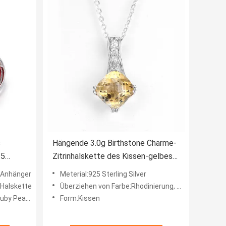
s
Hängende 3.0g Birthstone Charme-
25
Zitrinhalskette des Kissen-gelbes
Goldfür Großmutter
Anhänger
Meterial:925 Sterling Silver
Halskette
Überziehen von Farbe:Rhodinierung, Rosévergoldung, Vergoldung, Versilberung
ar Pendant
Form:Kissen