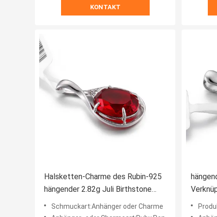
KONTAKT
Halsketten-Charme des Rubin-925
hängend
hängender 2.82g Juli Birthstone
Verknü
hängender silbernen des Edelstein-
Sterlin
Schmuckart:Anhänger oder Charme
Prod
Sapphir