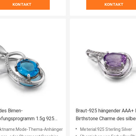
KONTAKT
KONTAKT
es Birnen-
Braut-925 hängender AAA+ 
pfungsprogramm 1.5g 925
Birthstone Charme des silbe
g Silver Mens Pendant
Edelstein-
uktname:Mode-Thema-Anhänger
Meterial:925 Sterling Silver
e