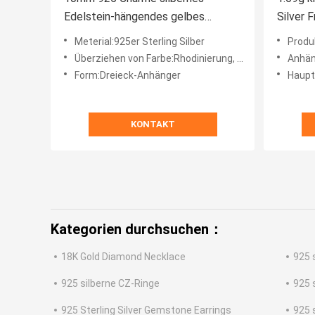
Edelstein-hängendes gelbes
Silver 
Dreieck-Zitrin-Novembers
Sapphir
Meterial:925er Sterling Silber
Produktname:Benu
Birthstone
Überziehen von Farbe:Rhodinierung, Rosévergoldung, Vergoldung, Versilberung
Anhänge
Form:Dreieck-Anhänger
Haupts
KONTAKT
Kategorien durchsuchen：
18K Gold Diamond Necklace
925 
925 silberne CZ-Ringe
925 
925 Sterling Silver Gemstone Earrings
925 