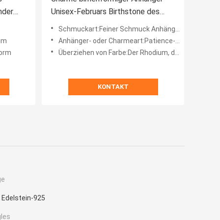
nder
Unisex-Februars Birthstone des
Amethyst-1.99g
Schmuckart:Feiner Schmuck Anhänger
um
Anhänger- oder Charmeart:Patience-Anhänger, Edelstein-Anhänger
Form
Überziehen von Farbe:Der Rhodium, der, Gold 18K überzogen wurde, überzog, 14K das überzogene Gold, Rose Gold Plated, Silb
KONTAKT
ge
 Edelstein-925
gles