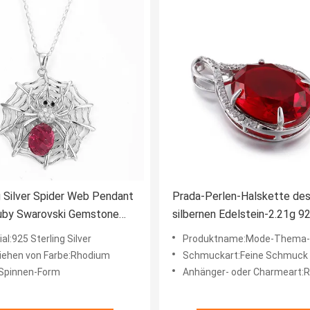
g Silver Spider Web Pendant
Prada-Perlen-Halskette de
Ruby Swarovski Gemstone
silbernen Edelstein-2.21g 9
ce
hängende mit Ruby Pendant
al:925 Sterling Silver
Produktname:Mode-Thema-
iehen von Farbe:Rhodium
Schmuckart:Feine Schmuck 
Spinnen-Form
Anhänger- oder Charmeart:Ruby Pe