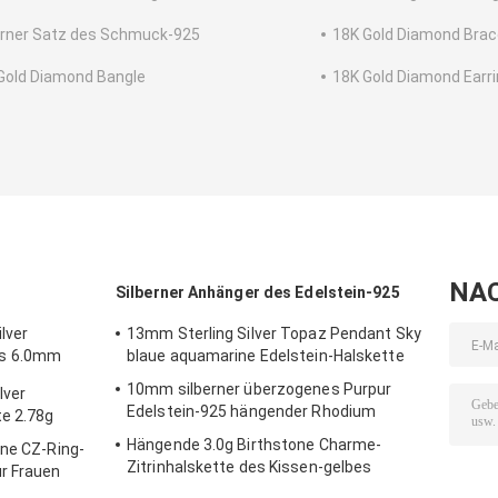
erner Satz des Schmuck-925
18K Gold Diamond Brac
Gold Diamond Bangle
18K Gold Diamond Earr
NA
Silberner Anhänger des Edelstein-925
lver
13mm Sterling Silver Topaz Pendant Sky
ss 6.0mm
blaue aquamarine Edelstein-Halskette
10mm silberner überzogenes Purpur
lver
Edelstein-925 hängender Rhodium
e 2.78g
Hängende 3.0g Birthstone Charme-
rne CZ-Ring-
Zitrinhalskette des Kissen-gelbes
r Frauen
Goldfür Großmutter