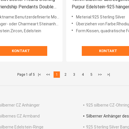
Friendship Pendants Double
Purpur Edelstein-925 hänge
e Birthstone Necklace ein
Rhodium
tzerdefinierte Modeschmuck Frauen 925 Sterling Silber Edelstein Anhänger Halsketten
Meterial:925 Sterling Silver
r- oder Charmeart:Steinanhänger einer
Überziehen von Farbe:Rhodi
tein:Zircon, Edelstein
Form:Kissen, quadratische 
KONTAKT
KONTAKT
Page 1 of 5
|<
<<
1
2
3
4
5
>>
>|
silberner CZ Anhänger
925 silberne CZ-Ohrrin
silbernes CZ Armband
Silberner Anhänger des
silberne Edelstein-Ringe
925 Sterling Silver Ban