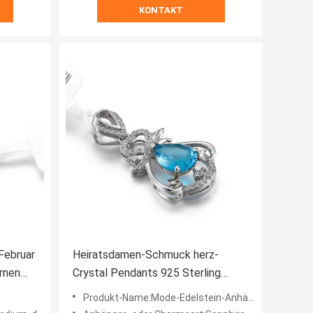
KONTAKT
Februar
Heiratsdamen-Schmuck herz-
rnen
Crystal Pendants 925 Sterling
Silver Chain Necklace Womens
Produkt-Name:Mode-Edelstein-Anhänger