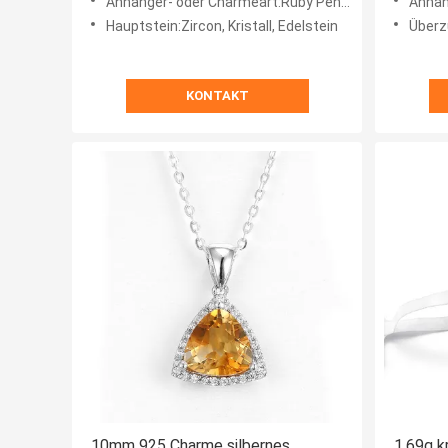
Anhänger- oder Charmeart:Ruby Pendant
Anhänger- ode
Hauptstein:Zircon, Kristall, Edelstein
Überzug:Der Rhodiu
KONTAKT
10mm 925 Charme silbernes
1.69g k