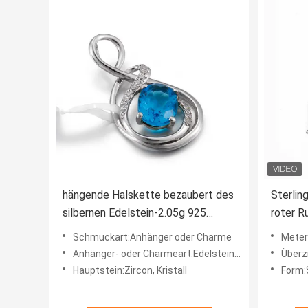
hängende Halskette bezaubert des
Sterlin
silbernen Edelstein-2.05g 925
roter 
ovalen blauen Saphir
Neckla
Schmuckart:Anhänger oder Charme
Meteri
Anhänger- oder Charmeart:Edelstein-Anhänger
Überz
Hauptstein:Zircon, Kristall
Form: