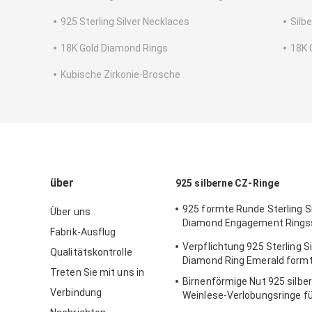
925 Sterling Silver Necklaces
Silb
18K Gold Diamond Rings
18K 
Kubische Zirkonie-Brosche
über
925 silberne CZ-Ringe
925 formte Runde Sterling Si
Über uns
Diamond Engagement Ring
Fabrik-Ausflug
edle Art
Verpflichtung 925 Sterling Si
Qualitätskontrolle
Diamond Ring Emerald formt
Treten Sie mit uns in
Birnenförmige Nut 925 silbe
Verbindung
Weinlese-Verlobungsringe fü