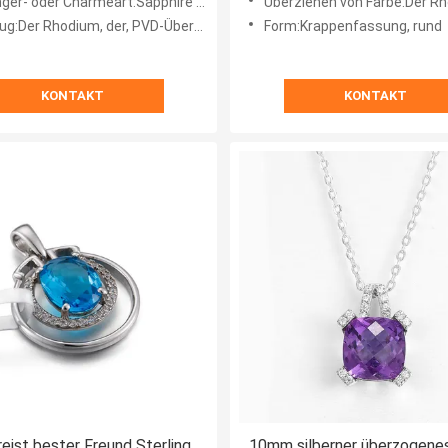
r Charmeart:Sapphire Pendants, Edelstein-Anhänger, Steinanhänger einer
Überziehen von Farbe:Der Rhodium, der, Gold 18K überzogen wurde, überzog, 14K das überzogene 
m, der, PVD-Überzug, 18k Gold, Rhodium/Gold/überzogen wurde, stieg Gold/Gunmetal, das gelb
Form:Krappenfassung, rund
KONTAKT
KONTAKT
reist bester Freund Sterling
10mm silberner überzogene