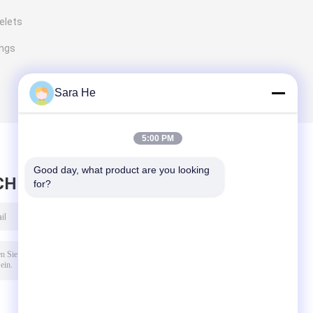
elets
ings
Sara He
5:00 PM
Good day, what product are you looking 
CHRICHT HINTERLASSEN
for?