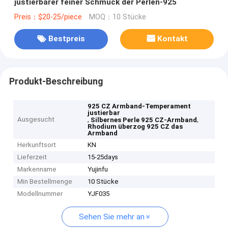
justierbarer feiner Schmuck der Perlen-925
Preis：$20-25/piece
MOQ：10 Stücke
Bestpreis
Kontakt
Produkt-Beschreibung
925 CZ Armband-Temperament
justierbar
Ausgesucht
,
,
Silbernes Perle 925 CZ-Armband
Rhodium überzog 925 CZ das
Armband
Herkunftsort
KN
Lieferzeit
15-25days
Markenname
Yujinfu
Min Bestellmenge
10 Stücke
Modellnummer
YJF035
Sehen Sie mehr an