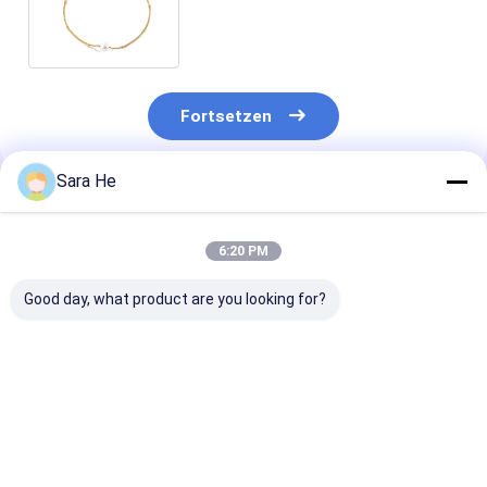
justierbarer feiner Schmuck der
Perlen-925
Fortsetzen
Sara He
Empfohlene Produkte
6:20 PM
Good day, what product are you looking for?
Micropave 925
96,25 Gramm 925
Haken Ups Cu
silberne CZ-
silberne
Link-Armband
Armband-Ketten
zusammenpassende
silbernes CZ-
Sterling Silver
magnetische
Armband-