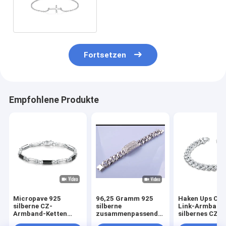
Hand des chain-925
Fortsetzen
Empfohlene Produkte
Micropave 925
96,25 Gramm 925
Haken Ups Cu
silberne CZ-
silberne
Link-Armband
Armband-Ketten
zusammenpassende
silbernes CZ-
Sterling Silver
magnetische
Armband-