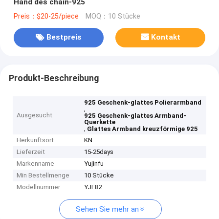
Hand des chain-925
Preis：$20-25/piece
MOQ：10 Stücke
Bestpreis
Kontakt
Produkt-Beschreibung
925 Geschenk-glattes Polierarmband
,
Ausgesucht
925 Geschenk-glattes Armband-
Querkette
,
Glattes Armband kreuzförmige 925
Herkunftsort
KN
Lieferzeit
15-25days
Markenname
Yujinfu
Min Bestellmenge
10 Stücke
Modellnummer
YJF82
Sehen Sie mehr an