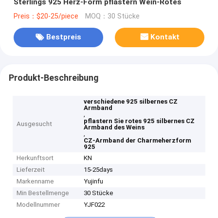
Sterlings 925 Herz-Form pflastern Wein-Rotes
Preis：$20-25/piece
MOQ：30 Stücke
Bestpreis
Kontakt
Produkt-Beschreibung
verschiedene 925 silbernes CZ
Armband
,
pflastern Sie rotes 925 silbernes CZ
Ausgesucht
Armband des Weins
,
CZ-Armband der Charmeherzform
925
Herkunftsort
KN
Lieferzeit
15-25days
Markenname
Yujinfu
Min Bestellmenge
30 Stücke
Modellnummer
YJF022