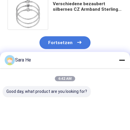
Verschiedene bezaubert
silbernes CZ Armband Sterlings
925 Herz-Form pflastern Wein-
Rotes
Fortsetzen
Sara He
Empfohlene Produkte
6:42 AM
Good day, what product are you looking for?
Micropave 925
96,25 Gramm 925
Haken Ups Cu
silberne CZ-
silberne
Link-Armband