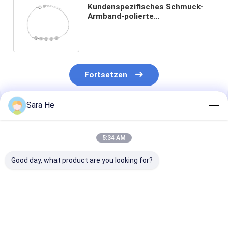
Kundenspezifisches Schmuck-
Armband-polierte
Mikroeinfügungs-Hoch Sterling
Silvers CZ des Chain-925
Fortsetzen
Sara He
Empfohlene Produkte
5:34 AM
Good day, what product are you looking for?
Micropave 925
96,25 Gramm 925
Haken Ups Cu
silberne CZ-
silberne
Link-Armband