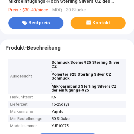
Mikroeinfügungs-Hoch Sterling Silvers CZ des
Chain-925
Preis：$30-40/piece
MOQ：30 Stücke
Bestpreis
Kontakt
Produkt-Beschreibung
Schmuck Soems 925 Sterling Silver
CZ
,
Polierter 925 Sterling Silver CZ
Ausgesucht
Schmuck
,
Mikroarmband Sterling Silvers CZ
der einfügungs-925
Herkunftsort
KN
Lieferzeit
15-25days
Markenname
Yujinfu
Min Bestellmenge
30 Stücke
Modellnummer
YJF10075