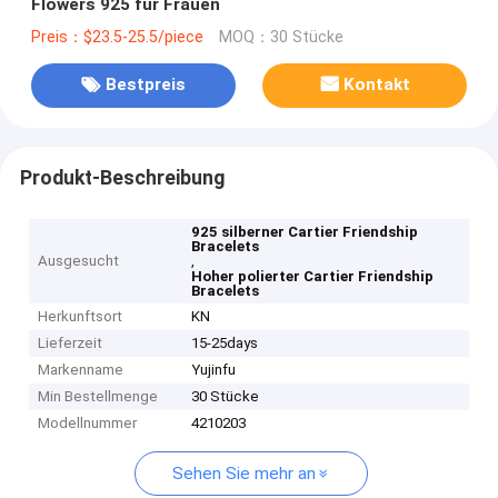
Flowers 925 für Frauen
Preis：$23.5-25.5/piece
MOQ：30 Stücke
Bestpreis
Kontakt
Produkt-Beschreibung
925 silberner Cartier Friendship
Bracelets
Ausgesucht
,
Hoher polierter Cartier Friendship
Bracelets
Herkunftsort
KN
Lieferzeit
15-25days
Markenname
Yujinfu
Min Bestellmenge
30 Stücke
Modellnummer
4210203
Sehen Sie mehr an