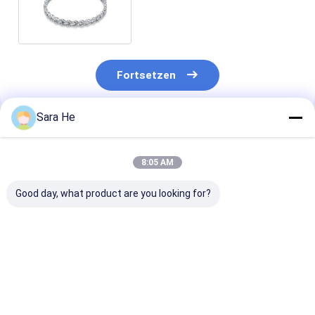
Flowers 925 für Frauen
Fortsetzen
Sara He
Empfohlene Produkte
8:05 AM
Good day, what product are you looking for?
Micropave 925
96,25 Gramm 925
Haken Ups Cu
silberne CZ-
silberne
Link-Armband
Armband-Ketten
zusammenpassende
silbernes CZ-
Sterling Silver
magnetische
Armband-