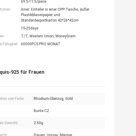
$9.5-11.5/piece
tionen:
Inner: Einteiler in einer OPP-Tasche, äußer:
Plastikblasenpapier und
Standardexportkarton 42*26*42cm
15-25days
en:
T/T, Western Union, MoneyGram
-Fähigkeit:
60000PCS PRO MONAT
quis-925 für Frauen
ehen von Farbe:
Rhodium-Überzug, Gold
Bunte CZ
nes Gewicht:
2.50g
echt:
Frauen, Unisex, Männer