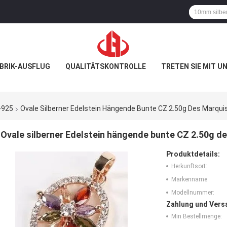
BRIK-AUSFLUG
QUALITÄTSKONTROLLE
TRETEN SIE MIT U
-925
Ovale Silberner Edelstein Hängende Bunte CZ 2.50g Des Marqui
Ovale silberner Edelstein hängende bunte CZ 2.50g d
Produktdetails:
Herkunftsort:
Markenname:
Modellnummer:
Zahlung und Vers
Min Bestellmenge: