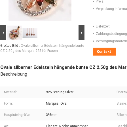
Preis:
Verpackung Informa
Lieferzeit:
Zahlungsbedingung
Versorgungsmaterial
Großes Bild :
Ovale silberner Edelstein hängende bunte
CZ 2.50g des Marquis-925 für Frauen
Kontakt
Ovale silberner Edelstein hängende bunte CZ 2.50g des Mar
Beschreibung
Meterial:
925 Sterling Silver
Überzi
Form:
Marquis, Oval
Steine:
Hauptsteingröße:
3*6mm
Silber
Art:
Elegant, Nobby, annehmbar
Geschl