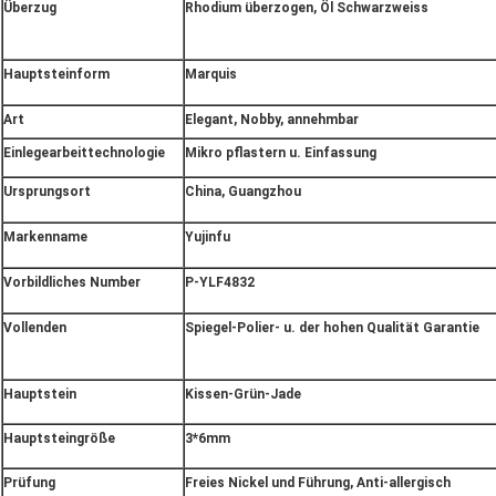
Überzug
Rhodium überzogen, Öl Schwarzweiss
Hauptsteinform
Marquis
Art
Elegant, Nobby, annehmbar
Einlegearbeittechnologie
Mikro pflastern u. Einfassung
Ursprungsort
China, Guangzhou
Markenname
Yujinfu
Vorbildliches Number
P-YLF4832
Vollenden
Spiegel-Polier- u. der hohen Qualität Garantie
Hauptstein
Kissen-Grün-Jade
Hauptsteingröße
3*6mm
Prüfung
Freies Nickel und Führung, Anti-allergisch