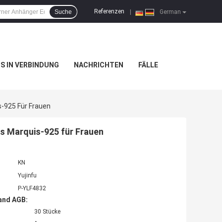
Referenzen
Suche
|
German
NS IN VERBINDUNG
NACHRICHTEN
FÄLLE
s-925 Für Frauen
es Marquis-925 für Frauen
KN
Yujinfu
P-YLF4832
and AGB:
30 Stücke