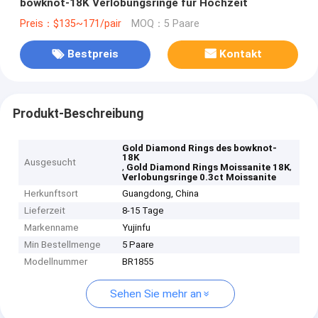
bowknot-18K Verlobungsringe für Hochzeit
Preis：$135~171/pair
MOQ：5 Paare
Bestpreis
Kontakt
Produkt-Beschreibung
Gold Diamond Rings des bowknot-
18K
Ausgesucht
,
,
Gold Diamond Rings Moissanite 18K
Verlobungsringe 0.3ct Moissanite
Herkunftsort
Guangdong, China
Lieferzeit
8-15 Tage
Markenname
Yujinfu
Min Bestellmenge
5 Paare
Modellnummer
BR1855
Sehen Sie mehr an