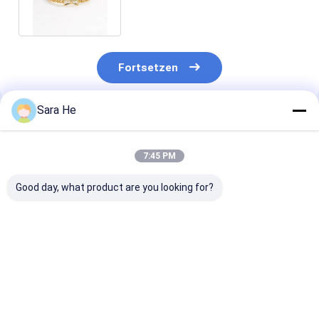
Fortsetzen
Sara He
Empfohlene Produkte
7:45 PM
Good day, what product are you looking for?
Das 18k-Gold der
Gold Diamond Rings
Schal formte 
Frauen mit Kreuz
0.1ct 18K GEGEN
Weißgold Dia
Ring Shape Round
edle Art der
Rings 0.22ct f
Brilliant Cut
Klarheits-3gram
Verpflichtung
Diamond Rings
Bestpreis
Bestpreis
Bestprei