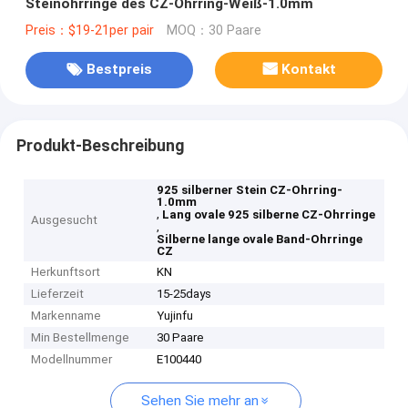
Steinohrringe des CZ-Ohrring-Weiß-1.0mm
Preis：$19-21per pair
MOQ：30 Paare
Bestpreis
Kontakt
Produkt-Beschreibung
925 silberner Stein CZ-Ohrring-
1.0mm
,
Lang ovale 925 silberne CZ-Ohrringe
Ausgesucht
,
Silberne lange ovale Band-Ohrringe
CZ
Herkunftsort
KN
Lieferzeit
15-25days
Markenname
Yujinfu
Min Bestellmenge
30 Paare
Modellnummer
E100440
Sehen Sie mehr an