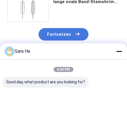
lange ovale Band-Steinohrringe
des CZ-Ohrring-Weiß-1.0mm
Fortsetzen
Sara He
Empfohlene Produkte
6:04 PM
Good day, what product are you looking for?
Semilune 925
Klassiker CZ Stud
925 Sterling Si
silbernes Silber-
Ohrringe 925 Silber
Vierblätterkle
Ohrgehänge CZ-
Elegant Rund
Ohrringe mit K