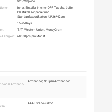
$25-29/piece
tionen:
Inner: Einteiler in einer OPP-Tasche, äußer:
Plastikblasenpapier und
Standardexportkarton 42*26*42cm
15-25Days
en:
T/T, Western Union, MoneyGram
-Fähigkeit:
60000pcs pro Monat
Armbänder, Stulpen-Armbänder
nd-oder Armband-
AAA+Grade-Zirkon
iveau: