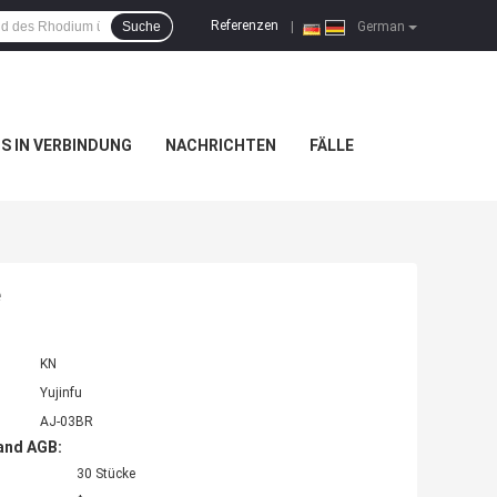
Referenzen
Suche
|
German
NS IN VERBINDUNG
NACHRICHTEN
FÄLLE
e
KN
Yujinfu
AJ-03BR
and AGB:
30 Stücke