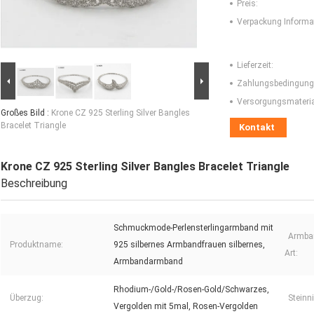
Preis:
Verpackung Informa
Lieferzeit:
Zahlungsbedingung
Versorgungsmaterial
Großes Bild :
Krone CZ 925 Sterling Silver Bangles
Bracelet Triangle
Kontakt
Krone CZ 925 Sterling Silver Bangles Bracelet Triangle
Beschreibung
Schmuckmode-Perlensterlingarmband mit
Armba
Produktname:
925 silbernes Armbandfrauen silbernes,
Art:
Armbandarmband
Rhodium-/Gold-/Rosen-Gold/Schwarzes,
Überzug:
Steinn
Vergolden mit 5mal, Rosen-Vergolden