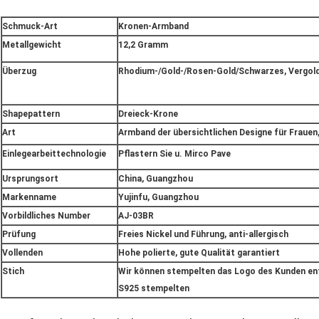
Schmuck-Art
Kronen-Armband
Metallgewicht
12,2 Gramm
Überzug
Rhodium-/Gold-/Rosen-Gold/Schwarzes, Vergold
Shapepattern
Dreieck-Krone
Art
Armband der übersichtlichen Designe für Frauen
Einlegearbeittechnologie
Pflastern Sie u. Mirco Pave
Ursprungsort
China, Guangzhou
Markenname
Yujinfu, Guangzhou
Vorbildliches Number
AJ-03BR
Prüfung
Freies Nickel und Führung, anti-allergisch
Vollenden
Hohe polierte, gute Qualität garantiert
Stich
Wir können stempelten das Logo des Kunden en
S925 stempelten