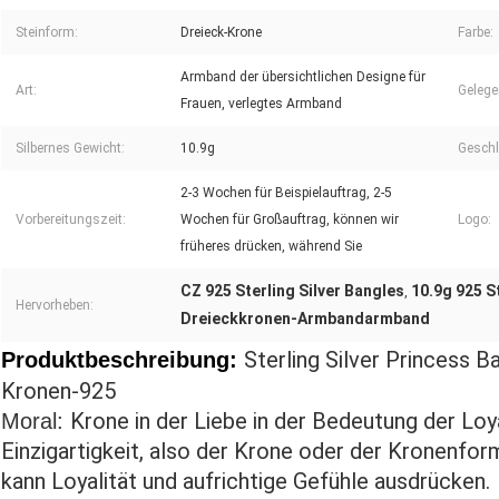
Steinform:
Dreieck-Krone
Farbe:
Armband der übersichtlichen Designe für
Art:
Gelege
Frauen, verlegtes Armband
Silbernes Gewicht:
10.9g
Geschl
2-3 Wochen für Beispielauftrag, 2-5
Vorbereitungszeit:
Wochen für Großauftrag, können wir
Logo:
früheres drücken, während Sie
CZ 925 Sterling Silver Bangles
10.9g 925 S
,
Hervorheben:
Dreieckkronen-Armbandarmband
Sterling Silver Princess 
Produktbeschreibung:
Kronen-925
Krone in der Liebe in der Bedeutung der Loy
Moral:
Einzigartigkeit, also der Krone oder der Kronenfo
kann Loyalität und aufrichtige Gefühle ausdrücken.