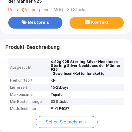
der Männer 925
Preis：$6-9 per piece
MOQ：30 Stücke
Bestpreis
Kontakt
Produkt-Beschreibung
,
4.82g 925 Sterling Silver Necklaces
Sterling Silver Necklaces der Männer
Ausgesucht
925
,
Geweihseil-Kettenhalskette
Herkunftsort
KN
Lieferzeit
15-25Days
Markenname
Yujinfu
Min Bestellmenge
30 Stücke
Modellnummer
P-YLF4087
Sehen Sie mehr an