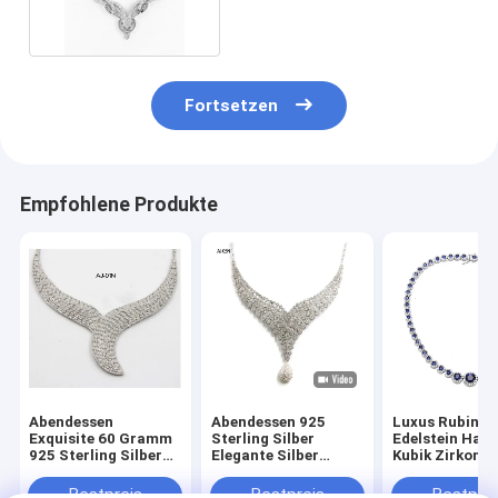
Fortsetzen
Empfohlene Produkte
Abendessen
Abendessen 925
Luxus Rubin
Exquisite 60 Gramm
Sterling Silber
Edelstein Hals
925 Sterling Silber
Elegante Silber
Kubik Zirkonia
Halsketten für den
Halskette Sterling
Edelstein Hals
Alltag Sterling Silber
Silber Schalter
925 Sterling Si
Bestpreis
Bestpreis
Bestprei