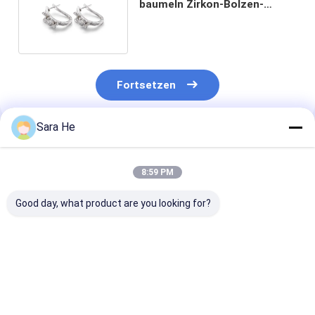
baumeln Zirkon-Bolzen-
Ohrringe der Ohrring-3.17g
5mm
Fortsetzen
Sara He
Empfohlene Produkte
8:59 PM
Good day, what product are you looking for?
Semilune 925
Klassiker CZ Stud
925 Sterling Si
silbernes Silber-
Ohrringe 925 Silber
Vierblätterkle
Ohrgehänge CZ-
Elegant Rund
Ohrringe mit K