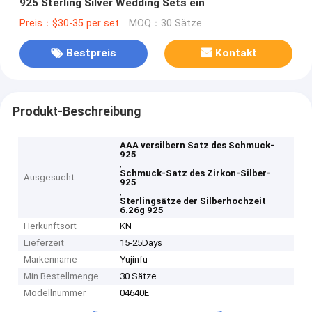
925 Sterling Silver Wedding Sets ein
Preis：$30-35 per set
MOQ：30 Sätze
Bestpreis
Kontakt
Produkt-Beschreibung
AAA versilbern Satz des Schmuck-
925
,
Schmuck-Satz des Zirkon-Silber-
Ausgesucht
925
,
Sterlingsätze der Silberhochzeit
6.26g 925
Herkunftsort
KN
Lieferzeit
15-25Days
Markenname
Yujinfu
Min Bestellmenge
30 Sätze
Modellnummer
04640E