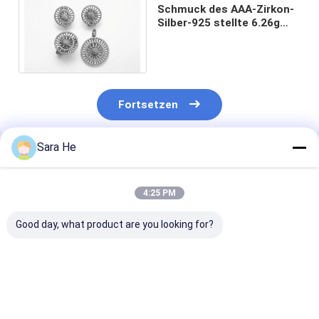
Schmuck des AAA-Zirkon-
Silber-925 stellte 6.26g
925 Sterling Silver
Wedding Sets ein
Fortsetzen
Sara He
Empfohlene Produkte
4:25 PM
Good day, what product are you looking for?
Sterling Silber
Rhodiumplattiert
Perlenrunder 
Dangle Ohrringe
Silber 925
Perlenklassike