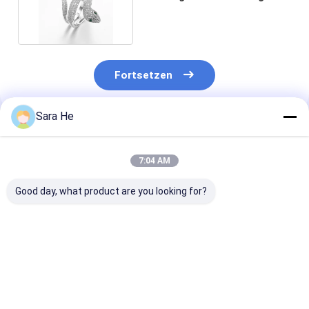
Silver Snake Ring
Fortsetzen
Sara He
Empfohlene Produkte
7:04 AM
Good day, what product are you looking for?
überzog silberner CZ
Verkleidungsstücke
VVS2-D Moiss
Rhodium Ringe 6.04g
AAA Kubischer
Diamant
925 Sterling Silver
Zirkonia Runde Form
Hochzeitsring
Interlocking Ring
Runde Kugelringe In
Weißgold Mar