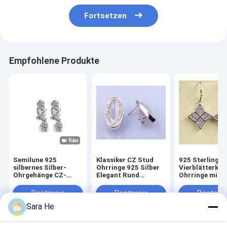
Fortsetzen
Empfohlene Produkte
Semilune 925
Klassiker CZ Stud
925 Sterling Si
silbernes Silber-
Ohrringe 925 Silber
Vierblätterkle
Ohrgehänge CZ-
Elegant Rund
Ohrringe mit K
Ohrring-1.95g für
Tropfen Herz Birnen
Zirkonia Stein
Frauen
Design
Dangle Ohrrin
Bestpreis
Bestpreis
Bestprei
einzigartige C
Sara He
Qualität