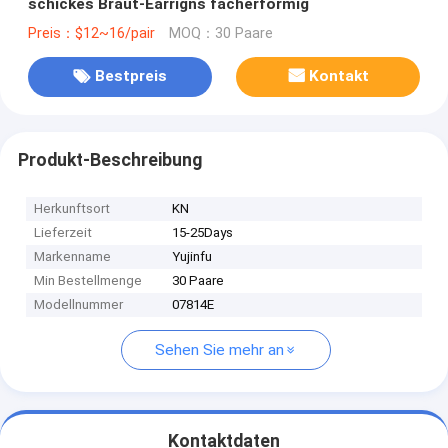
schickes Braut-Earrigns fächerförmig
Preis：$12~16/pair
MOQ：30 Paare
Bestpreis
Kontakt
Produkt-Beschreibung
Herkunftsort
KN
Lieferzeit
15-25Days
Markenname
Yujinfu
Min Bestellmenge
30 Paare
Modellnummer
07814E
Sehen Sie mehr an
Kontaktdaten