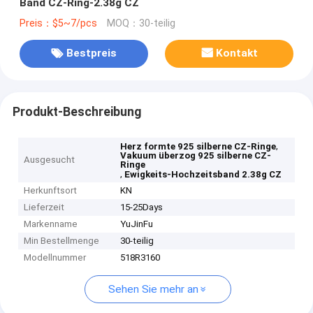
Band CZ-Ring-2.38g CZ
Preis：$5~7/pcs
MOQ：30-teilig
Bestpreis
Kontakt
Produkt-Beschreibung
,
Herz formte 925 silberne CZ-Ringe
Vakuum überzog 925 silberne CZ-
Ausgesucht
Ringe
,
Ewigkeits-Hochzeitsband 2.38g CZ
Herkunftsort
KN
Lieferzeit
15-25Days
Markenname
YuJinFu
Min Bestellmenge
30-teilig
Modellnummer
518R3160
Sehen Sie mehr an