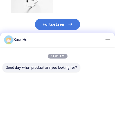
Ring-2.38g CZ
Fortsetzen
Sara He
Empfohlene Produkte
11:01 AM
Good day, what product are you looking for?
überzog silberner CZ
Verkleidungsstücke
VVS2-D Moiss
Rhodium Ringe 6.04g
AAA Kubischer
Diamant
925 Sterling Silver
Zirkonia Runde Form
Hochzeitsring
Interlocking Ring
Runde Kugelringe In
Weißgold Mar
925 Sterling Silber
Stapeln Versp
Bestpreis
Bestpreis
Bestprei